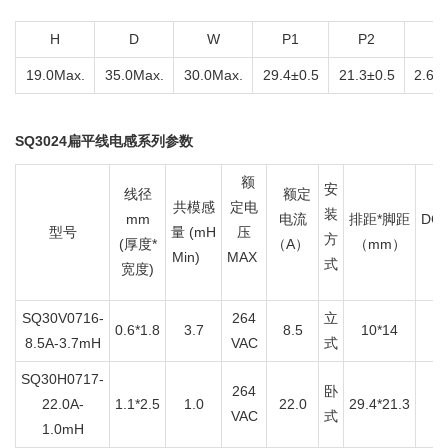
H
D
W
P1
P2
A
19.0Max.
35.0Max.
30.0Max.
29.4±0.5
21.3±0.5
2.6±
SQ3024扁平线电感系列参数
额
安
线径
额定
共模感
定电
装
mm
电流
排距*脚距
DC
型号
量 (mH
压
方
(厚度*
（A）
（mm）
M
Min)
MAX
式
宽度)
SQ30V0716-
264
立
0.6*1.8
3.7
8.5
10*14
1
8.5A-3.7mH
VAC
式
SQ30H0717-
264
卧
22.0A-
1.1*2.5
1.0
22.0
29.4*21.3
VAC
式
1.0mH